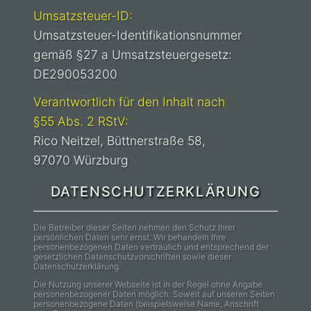
Umsatzsteuer-ID:
Umsatzsteuer-Identifikationsnummer
gemäß §27 a Umsatzsteuergesetz:
DE290053200
Verantwortlich für den Inhalt nach
§55 Abs. 2 RStV:
Rico Neitzel, Büttnerstraße 58,
97070 Würzburg
DATENSCHUTZERKLÄRUNG
Die Betreiber dieser Seiten nehmen den Schutz Ihrer
persönlichen Daten sehr ernst. Wir behandeln Ihre
personenbezogenen Daten vertraulich und entsprechend der
gesetzlichen Datenschutzvorschriften sowie dieser
Datenschutzerklärung.
Die Nutzung unserer Webseite ist in der Regel ohne Angabe
personenbezogener Daten möglich. Soweit auf unseren Seiten
personenbezogene Daten (beispielsweise Name, Anschrift